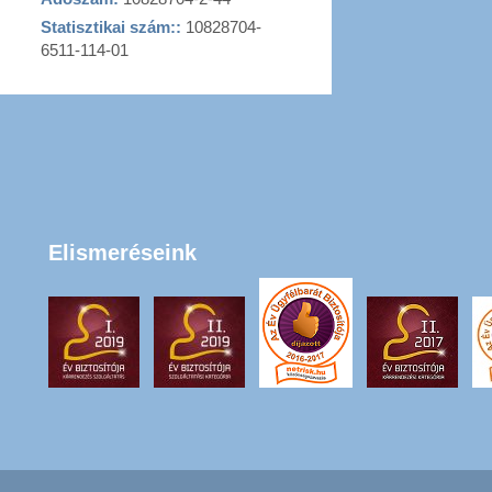
Statisztikai szám::
10828704-
6511-114-01
Elismeréseink