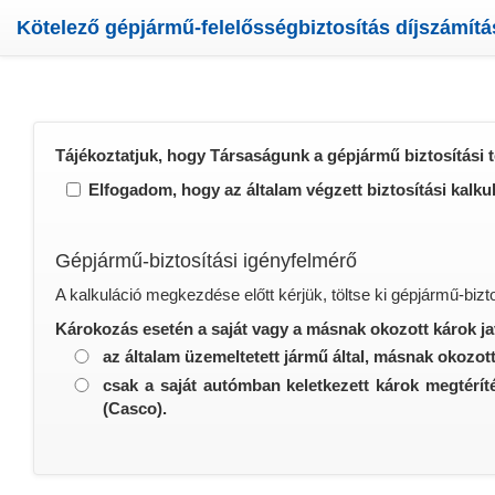
Kötelező gépjármű-felelősségbiztosítás díjszámítá
Tájékoztatjuk, hogy Társaságunk a gépjármű biztosítási 
Elfogadom, hogy az általam végzett biztosítási kalkul
Gépjármű-biztosítási igényfelmérő
A kalkuláció megkezdése előtt kérjük, töltse ki gépjármű-bizt
Károkozás esetén a saját vagy a másnak okozott károk jav
az általam üzemeltetett jármű által, másnak okozot
csak a saját autómban keletkezett károk megtér
(Casco).