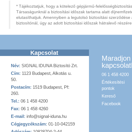
* Tájékoztatjuk, hogy a kötelező gépjármű-felelősségbiztosítá
Társaságunknál a biztosítási időszak tartama alatt díjnemfizet
elutasíthatjuk. Amennyiben a legutolsó biztosítási szerződése 
biztosítónál, úgy az adott biztosítási időszak hátralevő részére
Kapcsolat
Maradjon
kapcsolat
Név:
SIGNAL IDUNA Biztosító Zrt.
Cím:
1123 Budapest, Alkotás u.
06 1 458 4200
50.
Értékesítési
Postacím:
1519 Budapest, Pf:
pontok
260.
Kereső
Tel.:
06 1 458 4200
Facebook
Fax:
06 1 458 4260
E-mail:
info@signal-iduna.hu
Cégjegyzékszám:
01-10-042159
Adószám:
10828704-2-44